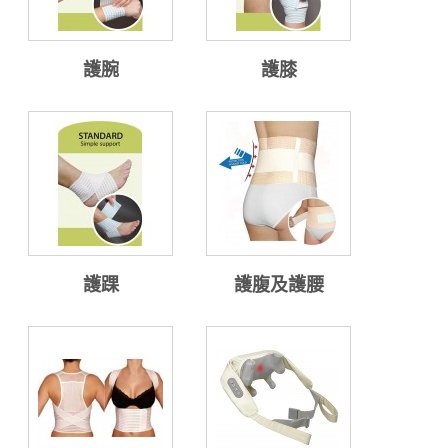
護腕
護膝
護踝
護腹及護腰