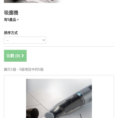
吸塵機
有5產品。
排序方式
比較 (
0
)
顯示1個 - 5個項目中的5個