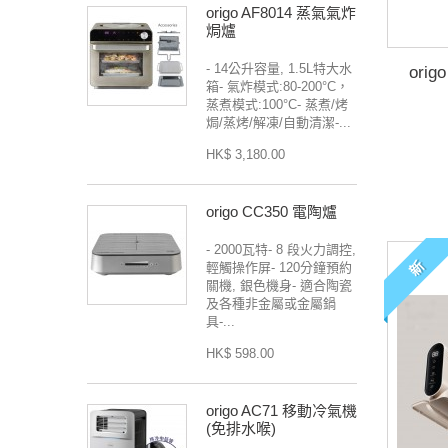
origo AF8014 蒸氣氣炸
焗爐
- 14公升容量, 1.5L特大水
ori
箱- 氣炸模式:80-200°C，
蒸煮模式:100°C- 蒸煮/烤
焗/蒸烤/解凍/自動清潔-...
HK$ 3,180.00
origo CC350 電陶爐
- 2000瓦特- 8 段火力調控,
新
輕觸操作屏- 120分鐘預約
關機, 銀色機身- 適合陶瓷
及各種非金屬或金屬鍋
具-...
HK$ 598.00
origo AC71 移動冷氣機
(免排水喉)