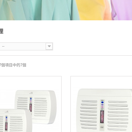
理
--
 7個項目中的7個