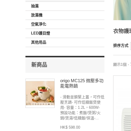
抽濕
放濕機
空氣淨化
衣物護
LED護目燈
其他用品
排序方式
新商品
顯示1個 -
origo MC125 微壓多功
能電熱鍋
- 滑動並鎖緊上蓋，可作低
壓烹調- 可作低糖飯煲使
用- 容量：1.2L，600W-
預設功能：煮飯/煲粥/火
鍋/煲湯/低糖飯/保溫-...
HK$ 598.00