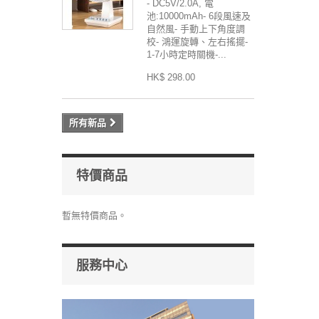
- DC5V/2.0A, 電
池:10000mAh- 6段風速及
自然風- 手動上下角度調
校- 鴻運旋轉、左右搖擺-
1-7小時定時關機-...
HK$ 298.00
所有新品
特價商品
暫無特價商品。
服務中心