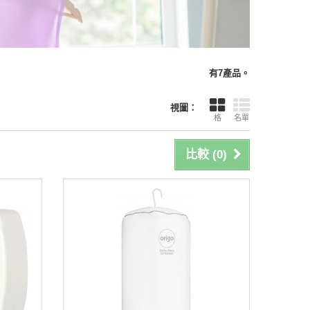
有7產品。
視圖：
格
名單
比較 (
0
)