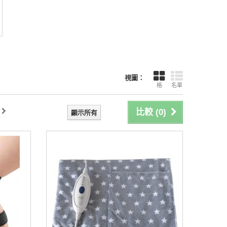
視圖：
格
名單
比較 (
0
)
顯示所有