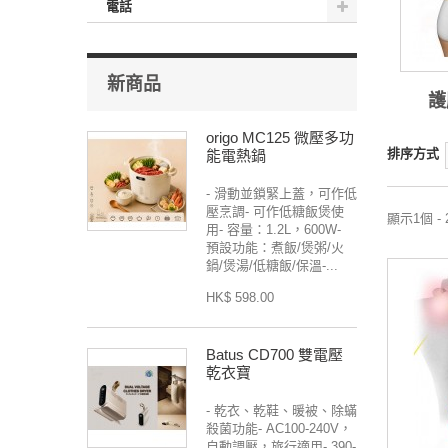
電話
新商品
護
origo MC125 微壓多功
排序方式
能電熱鍋
- 滑動並鎖緊上蓋，可作低
壓烹調- 可作低糖飯煲使
顯示1個 -
用- 容量：1.2L，600W-
預設功能：煮飯/煲粥/火
鍋/煲湯/低糖飯/保溫-...
HK$ 598.00
Batus CD700 雙電壓
乾衣寶
- 乾衣、乾鞋、暖被、除蟎
殺菌功能- AC100-240V，
自動調壓，旅行適用- 390-