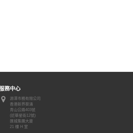
服務中心
源澤市務有限公司
香港新界葵涌
青山公路403號
(近華星街12號)
匯城集團大廈
21 樓 H 室