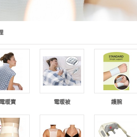
理
電暖寶
電暖被
護腕