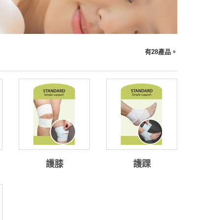
有28產品。
護膝
護踝