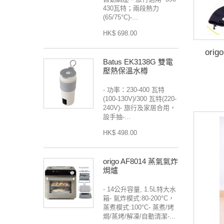
430瓦特；兩段熱力
(65/75°C)-...
HK$ 698.00
ori
Batus EK3138G 雙電
壓熱保溫水樽
- 功率：230-400 瓦特
(100-130V)/300 瓦特(220-
240V)- 旅行及家居合用，
設手抽-...
HK$ 498.00
origo AF8014 蒸氣氣炸
焗爐
- 14公升容量, 1.5L特大水
箱- 氣炸模式:80-200°C，
蒸煮模式:100°C- 蒸煮/烤
焗/蒸烤/解凍/自動清潔-...