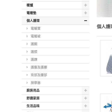
暖爐
電暖墊
個人護理
個人護
電暖寶
電暖被
護腕
護膝
護踝
護腹及護腰
背部及腰部
按摩器
廚房用品
舒適家居
生活品味