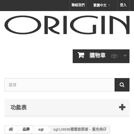
聯絡我們
登入
繁體中文
購物車
（空）
功能表
品牌
sgl
sgl LH046暖暖披肩被 – 藍色格仔