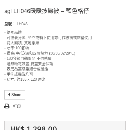
sgl LH046暖暖披肩被 – 藍色格仔
型號：
LH046
- 德國品牌
- 可披裹身軀, 坐立或躺下使用亦可作被褥或床墊使用
- 特大面積, 質地柔順
- 功率:100瓦特
- 備高/中/低/溫和四段熱力 (38/35/32/29°C)
- 180分鐘自動關閉,不怕熱醒
- 過熱斷電裝置,雙重安全保護
- 表層為高級柔順合成纖維
- 手洗或機洗均可
- 尺寸: 約155 x 120 厘米
Share
打印
HK$ 1,298.00