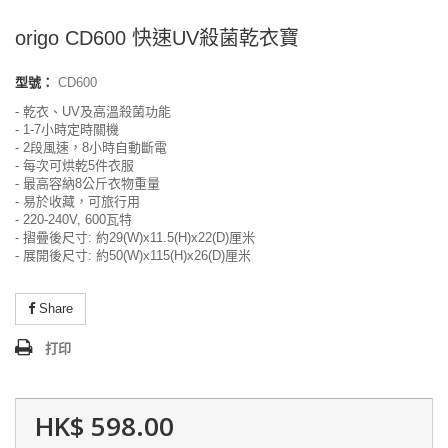
origo CD600 快速UV殺菌乾衣寶
型號：
CD600
- 乾衣、UV及高溫殺菌功能
- 1-7小時定時關機
- 2段風速，8小時自動斷電
- 每次可烘乾5件衣服
- 最高容納8公斤衣物重量
- 易於收藏，可旅行用
- 220-240V, 600瓦特
- 摺疊後尺寸: 約29(W)x11.5(H)x22(D)厘米
- 展開後尺寸: 約50(W)x115(H)x26(D)厘米
Share
打印
HK$ 598.00