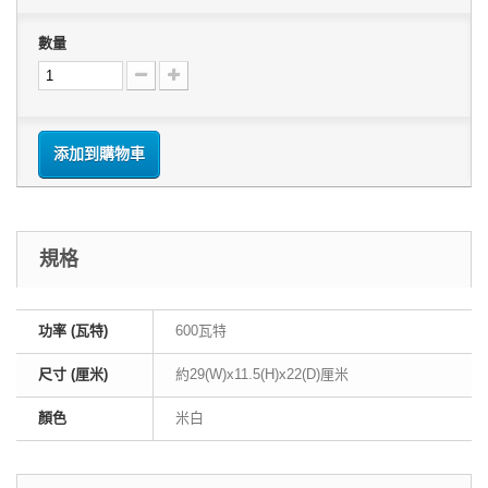
數量
添加到購物車
規格
功率 (瓦特)
600瓦特
尺寸 (厘米)
約29(W)x11.5(H)x22(D)厘米
顏色
米白