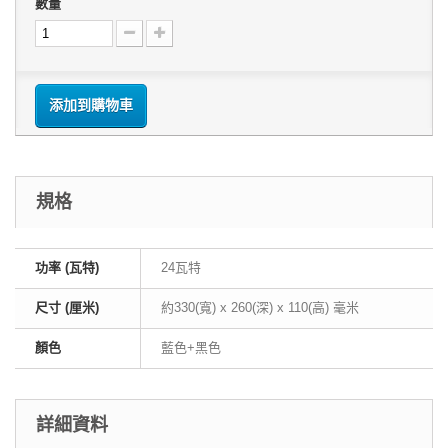
數量
添加到購物車
規格
功率 (瓦特)
24瓦特
尺寸 (厘米)
約330(寬) x 260(深) x 110(高) 毫米
顏色
藍色+黑色
詳細資料