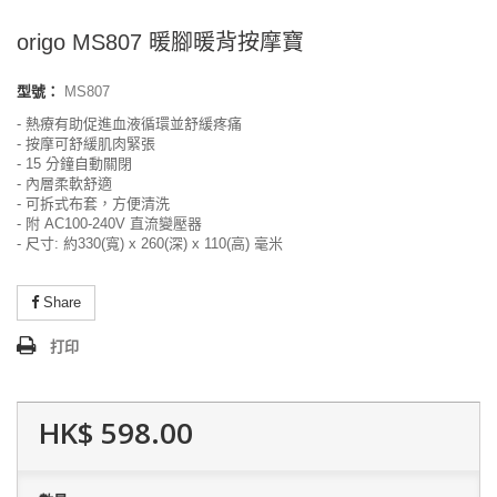
origo MS807 暖腳暖背按摩寶
型號：
MS807
- 熱療有助促進血液循環並舒緩疼痛
- 按摩可舒緩肌肉緊張
- 15 分鐘自動關閉
- 內層柔軟舒適
- 可拆式布套，方便清洗
- 附 AC100-240V 直流變壓器
- 尺寸: 約330(寬) x 260(深) x 110(高) 毫米
Share
打印
HK$ 598.00