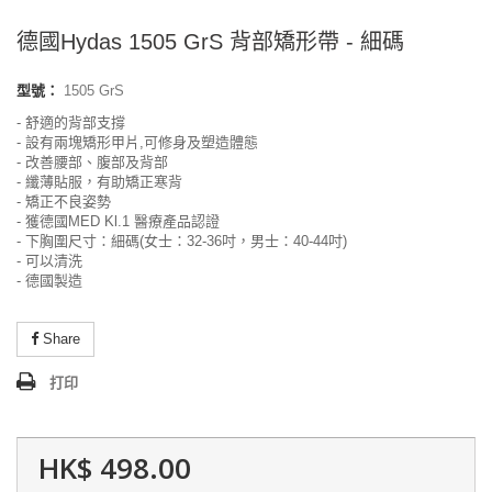
德國Hydas 1505 GrS 背部矯形帶 - 細碼
型號：
1505 GrS
- 舒適的背部支撐
- 設有兩塊矯形甲片,可修身及塑造體態
- 改善腰部、腹部及背部
- 纖薄貼服，有助矯正寒背
- 矯正不良姿勢
- 獲德國MED Kl.1 醫療產品認證
- 下胸圍尺寸：細碼(女士：32-36吋，男士：40-44吋)
-
可以清洗
-
德國製造
Share
打印
HK$ 498.00