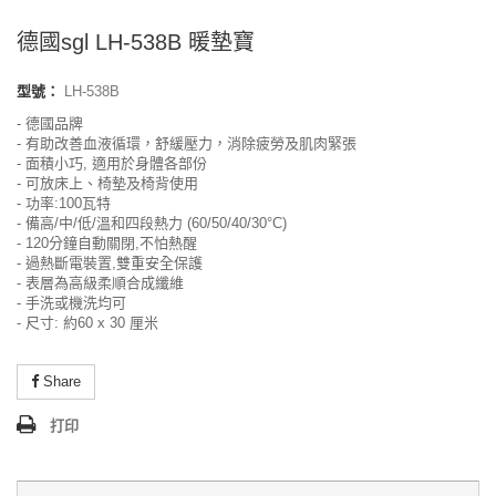
德國sgl LH-538B 暖墊寶
型號：
LH-538B
- 德國品牌
- 有助改善血液循環，舒緩壓力，消除疲勞及肌肉緊張
- 面積小巧, 適用於身體各部份
- 可放床上、椅墊及椅背使用
- 功率:100瓦特
- 備高/中/低/溫和四段熱力 (60/50/40/30°C)
- 120分鐘自動關閉,不怕熱醒
- 過熱斷電裝置,雙重安全保護
- 表層為高級柔順合成纖維
- 手洗或機洗均可
- 尺寸: 約60 x 30 厘米
Share
打印