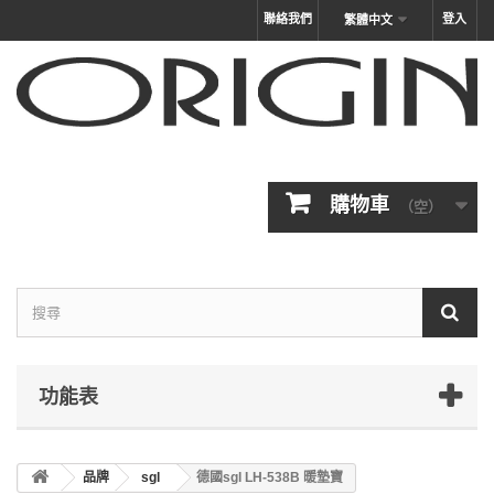
聯絡我們
登入
繁體中文
購物車
（空）
功能表
品牌
sgl
德國sgl LH-538B 暖墊寶