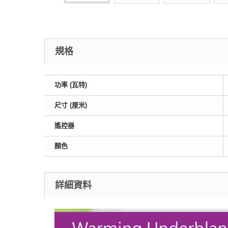
規格
功率 (瓦特)
尺寸 (厘米)
遙控器
顏色
詳細資料