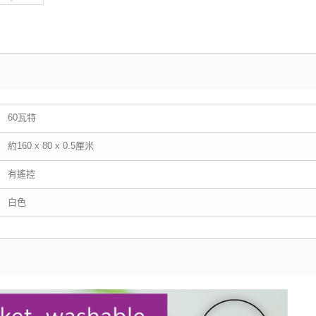
60瓦特
約160 x 80 x 0.5厘米
有遙控
白色