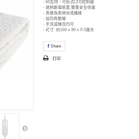
- 60瓦特，可拆式LED控制器
- 過熱斷電裝置,雙重安全保護
- 表層為柔順合成纖維
-
設
四角繫繩
- 手洗或機洗均可
- 尺寸: 約160 x 80 x 0.5厘米
Share
打印