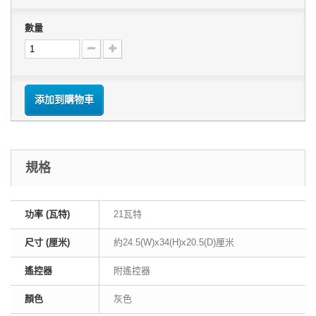
數量
添加到購物車
規格
功率 (瓦特)
21瓦特
尺寸 (厘米)
約24.5(W)x34(H)x20.5(D)厘米
遙控器
附遙控器
顏色
灰色