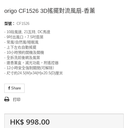
origo CF1526 3D搖擺對流風扇-香薰
型號：
CF1526
- 10段風速, 21瓦特, DC馬達
- 9吋出風口，7.5吋扇葉
- 常風/自然風/睡眠風
- 上下左右自動搖擺
- 10小時預約開機及關機
- 全拆洗前後網及風葉
- 連香薰盒，滅光功能，附遙控器
- 12小時安全強制關閉(可解除）
- 尺寸約24.5(W)x34(H)x20.5(D)厘米
Share
打印
HK$ 998.00