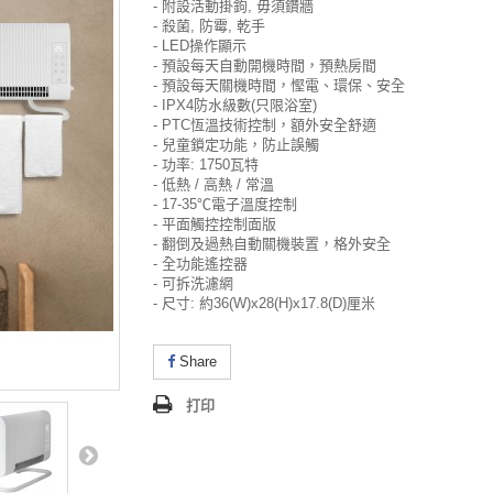
- 附設活動掛鉤, 毋須鑽牆
- 殺菌, 防霉, 乾手
- LED操作顯示
- 預設每天自動開機時間，預熱房間
- 預設每天關機時間，慳電、環保、安全
- IPX4防水級數(只限浴室)
- PTC恆溫技術控制，額外安全舒適
- 兒童鎖定功能，防止誤觸
- 功率: 1750瓦特
- 低熱 / 高熱 / 常溫
- 17-35℃電子溫度控制
- 平面觸控控制面版
- 翻倒及過熱自動關機裝置，格外安全
- 全功能遙控器
- 可拆洗濾網
- 尺寸: 約36(W)x28(H)x17.8(D)厘米
Share
打印