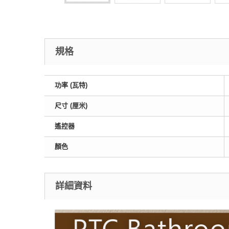
規格
功率 (瓦特)
尺寸 (厘米)
遙控器
顏色
詳細資料