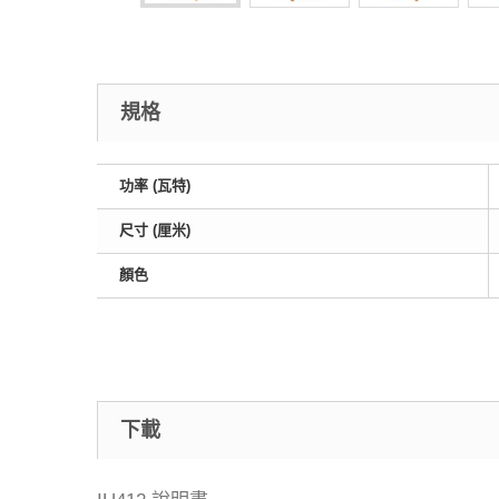
規格
功率 (瓦特)
尺寸 (厘米)
顏色
下載