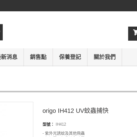
最新消息
銷售點
保養登記
關於我們
origo IH412 UV蚊蟲捕快
型號：
IH412
- 紫外光誘蚊及其他飛蟲