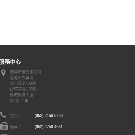
服務中心
源澤市務有限公司
香港新界葵涌
青山公路403號
(近華星街12號)
匯城集團大廈
21 樓 H 室
電話：
(852) 2156 8238
傳真：
(852) 2758 4081