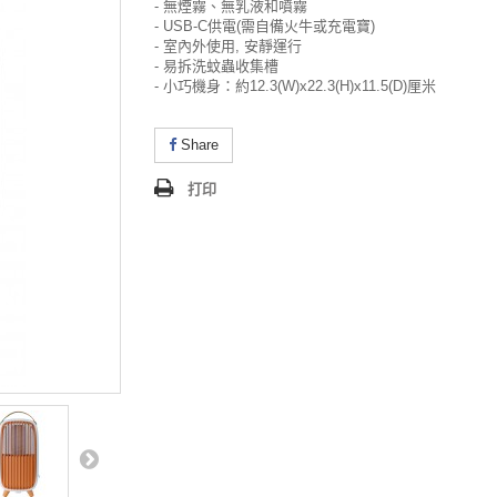
- 無煙霧、無乳液和噴霧
- USB-C供電(需自備火牛或充電寶)
- 室內外使用, 安靜運行
- 易拆洗蚊蟲收集槽
- 小巧機身：約12.3(W)x22.3(H)x11.5(D)厘米
Share
打印