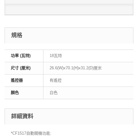
規格
功率 (瓦特)
18瓦特
尺寸 (厘米)
26.6(W)x70.1(H)x31.2(D)厘米
遙控器
有遙控
顏色
白色
詳細資料
*CF1517自動關機功能: