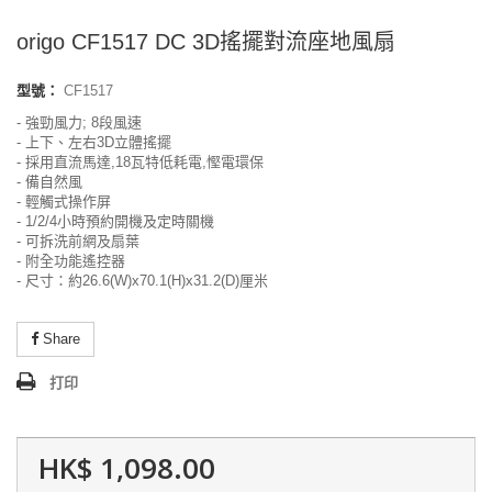
origo CF1517 DC 3D搖擺對流座地風扇
型號：
CF1517
- 強勁風力; 8段風速
- 上下、左右3D立體搖擺
- 採用直流馬達,18瓦特低耗電,慳電環保
- 備自然風
- 輕觸式操作屏
- 1/2/4小時預約開機及定時關機
- 可拆洗前
網
及扇葉
- 附全功能遙控器
- 尺寸：約26.6(W)x70.1(H)x31.2(D)厘米
Share
打印
HK$ 1,098.00