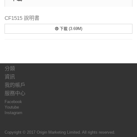
CF1515 說明書
下載 (3.69M)
分類
資訊
我的帳戶
服務中心
Facebook
Youtube
Instagram
Copyright © 2017 Origin Marketing Limited. All rights reserved.