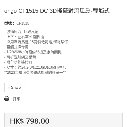
origo CF1515 DC 3D搖擺對流風扇-輕觸式
型號：
CF1515
- 強勁風力; 12段風速
- 上下、左右3D立體搖擺
- 採用直流馬達,18瓦特低耗電,慳電環保
- 輕觸式操作屏
- 1/2/4/6/8小時預約開機及定時關機
- 可拆洗前網及扇葉
- 附全功能遙控器
- 尺寸：約24.2(W)x21.8(D)x36(H)厘米
**2023年獲消費者雜誌風扇總評第一**
Share
打印
HK$ 798.00