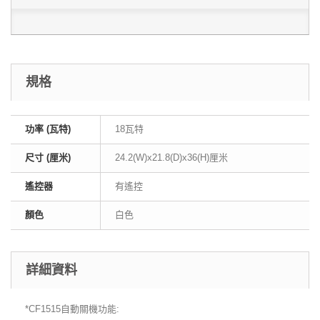
規格
功率 (瓦特)
18瓦特
尺寸 (厘米)
24.2(W)x21.8(D)x36(H)厘米
遙控器
有遙控
顏色
白色
詳細資料
*CF1515自動關機功能: