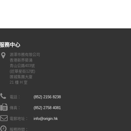
服務中心
源澤市務有限公司
香港新界葵涌
青山公路403號
(近華星街12號)
匯城集團大廈
21 樓 H 室
電話：
(852) 2156 8238
傳真：
(852) 2758 4081
電郵地址：
info@origin.hk
服務時間：