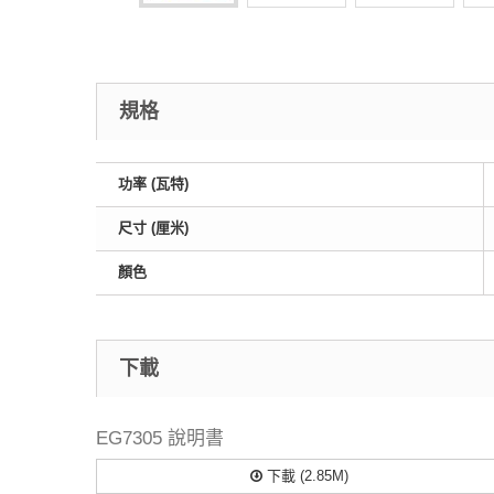
規格
功率 (瓦特)
尺寸 (厘米)
顏色
下載
EG7305 說明書
下載 (2.85M)