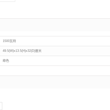
1500瓦特
49.5(W)x13.5(H)x32(D)厘米
綠色