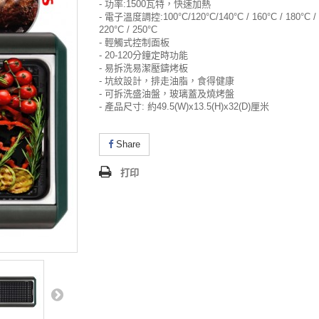
- 功率:1500瓦特，快速加熱
- 電子溫度調控:100°C/120°C/140°C / 160°C / 180°C / 
220°C / 250°C
- 輕觸式控制面板
- 20-120分鐘定時功能
- 易拆洗易潔壓鑄烤板
- 坑紋設計，排走油脂，食得健康
- 可拆洗盛油盤，玻璃蓋及燒烤盤
- 產品尺寸: 約49.5(W)x13.5(H)x32(D)厘米
Share
打印