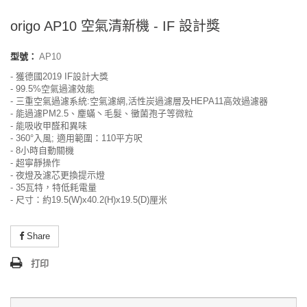
origo AP10 空氣清新機 - IF 設計獎
型號：
AP10
- 獲德國2019 IF設計大獎
- 99.5%空氣過濾效能
- 三重空氣過濾系統:空氣濾網,活性炭過濾層及HEPA11高效過濾器
- 能過濾PM2.5、麈蟎丶毛髮、黴菌孢子等微粒
- 能吸收甲醛和異味
- 360°入風; 適用範圍：110平方呎
- 8小時自動關機
- 超寧靜操作
- 夜燈及濾芯更換提示燈
- 35瓦特，特低耗電量
- 尺寸：約19.5(W)x40.2(H)x19.5(D)厘米
Share
打印