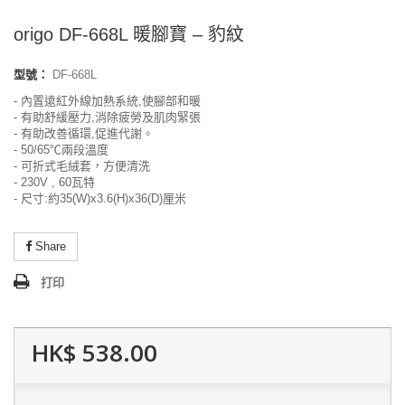
origo DF-668L 暖腳寶 – 豹紋
型號：
DF-668L
- 內置遠紅外線加熱系統,使腳部和暖
- 有助舒緩壓力,消除疲勞及肌肉緊張
- 有助改善循環,促進代謝。
- 50/65℃兩段溫度
- 可折式毛絨套，方便清洗
- 230V , 60瓦特
- 尺寸:約35(W)x3.6(H)x36(D)厘米
Share
打印
HK$ 538.00