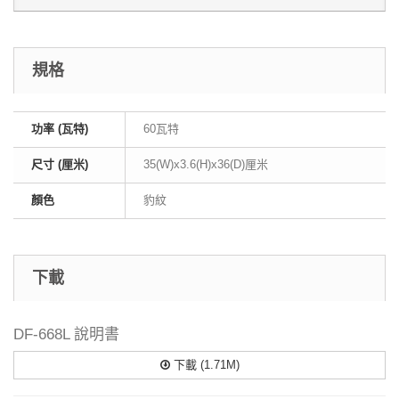
規格
功率 (瓦特)
60瓦特
尺寸 (厘米)
35(W)x3.6(H)x36(D)厘米
顏色
豹紋
下載
DF-668L 說明書
下載 (1.71M)