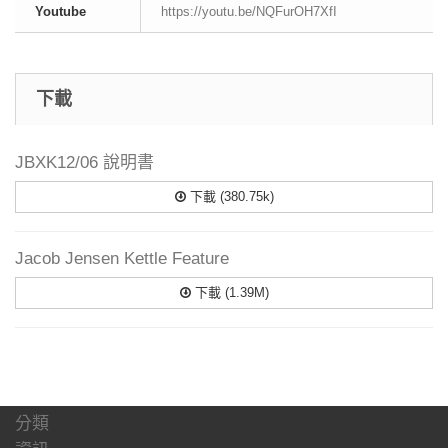
Youtube
https://youtu.be/NQFurOH7XfI
下載
JBXK12/06 說明書
下載 (380.75k)
Jacob Jensen Kettle Feature
下載 (1.39M)
分類