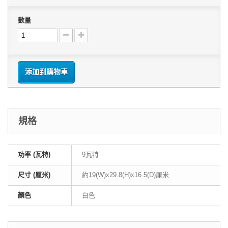
數量
添加到購物車
規格
功率 (瓦特)
9瓦特
尺寸 (厘米)
約19(W)x29.8(H)x16.5(D)厘米
顏色
白色