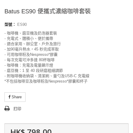
Batus ES90 便攜式濃縮咖啡套裝
型號：
ES90
- 咖啡機、磨豆機及奶泡器套裝
- 充電式、體積小、便於攜帶
- 適合家用、辦公室、戶外及旅行
- 加90毫升熱水，45 秒完成萃取
- 可用咖啡粉及Nespresso*膠囊
- 每次充電可沖多達 80杯咖啡
- 咖啡機：充電及電量顯示燈
- 磨豆機：1 至 40 段研磨粗細調節
- 附咖啡機收納袋、清潔刷、量勺及USB-C 充電線
*不包括咖啡豆及咖啡粉及Nespresso*膠囊和杯子
Share
打印
HK$ 798.00