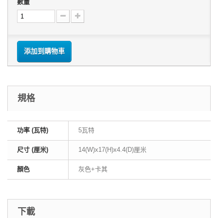
數量
添加到購物車
規格
功率 (瓦特)
5瓦特
尺寸 (厘米)
14(W)x17(H)x4.4(D)厘米
顏色
灰色+卡其
下載