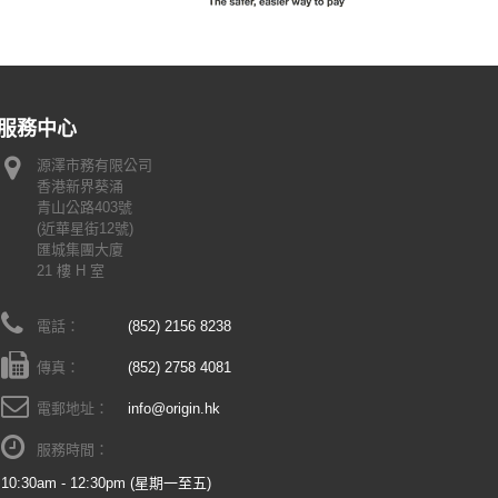
服務中心
源澤市務有限公司
香港新界葵涌
青山公路403號
(近華星街12號)
匯城集團大廈
21 樓 H 室
電話：
(852) 2156 8238
傳真：
(852) 2758 4081
電郵地址：
info@origin.hk
服務時間：
10:30am - 12:30pm (星期一至五)