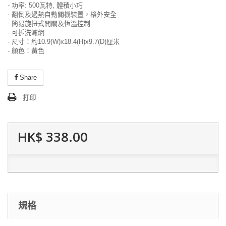
- 功率: 500瓦特, 體積小巧
- 翻倒及過熱自動關機裝置，格外安全
- 簡易旋扭式開關及恆溫控制
- 可拆洗濾網
- 尺寸：約10.9(W)x18.4(H)x9.7(D)厘米
- 顏色：黃色
Share
打印
HK$ 338.00
規格