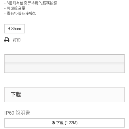
- 8個附有信息等待燈的服務按鍵
- 可調較音量
- 備有掛牆及座檯架
Share
打印
下載
IP60 說明書
下載 (1.22M)